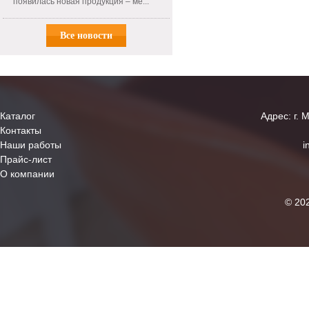
появилась новая продукция – ме...
Все новости
Каталог
Адрес: г. 
Контакты
Наши работы
i
Прайс-лист
О компании
© 20