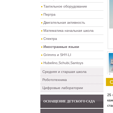
Тактильное оборудование
Пертра
Двигательная активность
Математика начальная школа
Спектра
Иностранные языки
Grimms и SHY-LI
Hubelino,Schubi,Santoys
Средняя и старшая школа
0
Робототехника
О
Цифровые лаборатории
25 
каж
ОСНАЩЕНИЕ ДЕТСКОГО САДА
ста