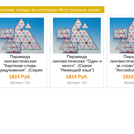
охожие товары из категории Иностранные языки
Пирамида
Пирамида
Пира
лингвистическая
лингвистическая "Один и
лингвистиче
"Картинки-слова-
много". (Серия
за слово
редложения". (Серия
"Немецкий язык")
"Английск
"Немецкий язык")
1824 Руб.
1824 Руб.
1824
Артикул: 719
Артикул: 722
Артику