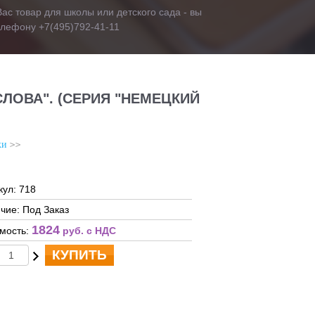
ас товар для школы или детского сада - вы
телефону +7(495)792-41-11
ЛОВА". (СЕРИЯ "НЕМЕЦКИЙ
ки
кул: 718
чие: Под Заказ
1824
мость:
руб. c НДС
КУПИТЬ