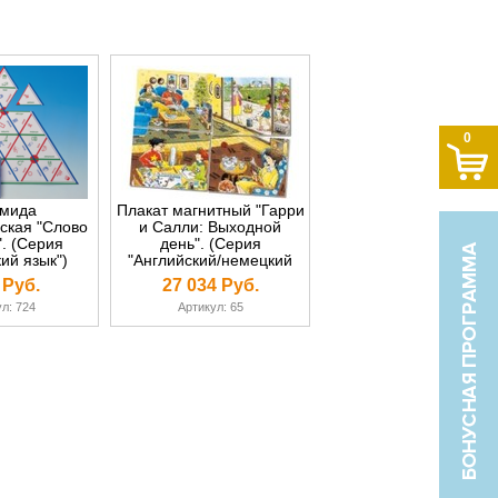
0
мида
Плакат магнитный "Гарри
ская "Слово
и Салли: Выходной
". (Серия
день". (Серия
ий язык")
"Английский/немецкий
язык")
 Руб.
27 034 Руб.
л: 724
Артикул: 65