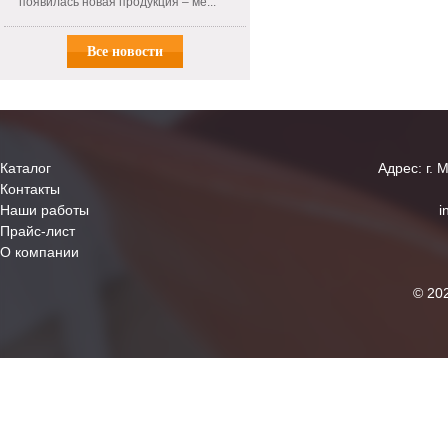
появилась новая продукция – ме...
Все новости
Каталог
Адрес: г. 
Контакты
Наши работы
i
Прайс-лист
О компании
© 20