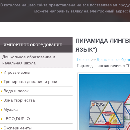
В каталоге нашего сайта представлена не вся поставляемая проду
можете направить заявку на электронный адрес:
ПИРАМИДА ЛИНГВ
ИМПОРТНОЕ ОБОРУДОВАНИЕ
ЯЗЫК")
Дошкольное образование и
Главная
Дошкольное образо
начальная школа
Пирамида лингвистическая "О
Игровые зоны
Тренировка дыхания и речи
Вода и песок
Зона творчества
Музыка
LEGO,DUPLO
Эксперименты