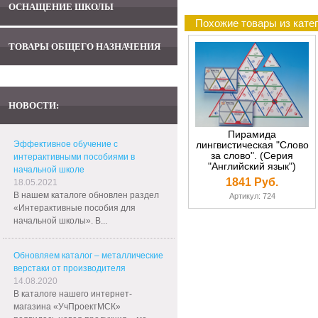
ОСНАЩЕНИЕ ШКОЛЫ
Похожие товары из кате
ТОВАРЫ ОБЩЕГО НАЗНАЧЕНИЯ
НОВОСТИ:
Пирамида
Эффективное обучение с
лингвистическая "Слово
за слово". (Серия
интерактивными пособиями в
"Английский язык")
начальной школе
1841 Руб.
18.05.2021
В нашем каталоге обновлен раздел
Артикул: 724
«Интерактивные пособия для
начальной школы». В...
Обновляем каталог – металлические
верстаки от производителя
14.08.2020
В каталоге нашего интернет-
магазина «УчПроектМСК»