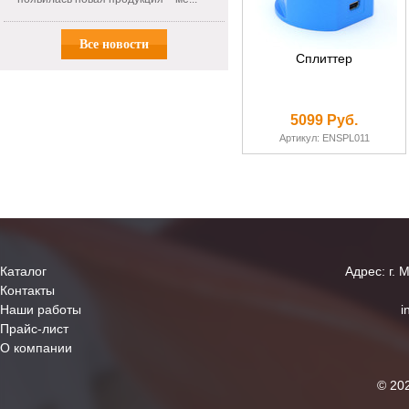
Все новости
Сплиттер
5099 Руб.
Артикул: ENSPL011
Каталог
Адрес: г. 
Контакты
Наши работы
i
Прайс-лист
О компании
© 20