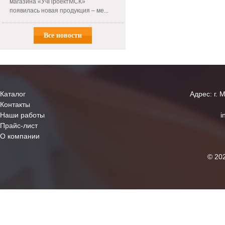
магазина «УчПроектМСК»
появилась новая продукция – ме...
Все новости
Каталог
Адрес: г. 
Контакты
Наши работы
i
Прайс-лист
О компании
© 20