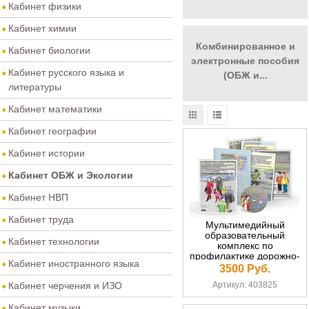
Кабинет физики
Кабинет химии
Комбинированное и
Кабинет биологии
электронные пособия
Кабинет русского языка и
(ОБЖ и...
литературы
Кабинет математики
Кабинет географии
Кабинет истории
Кабинет ОБЖ и Экологии
Кабинет НВП
Кабинет труда
Мультимедийный
образовательный
Кабинет технологии
комплекс по
профилактике дорожно-
Кабинет иностранного языка
транспортного
3500 Руб.
травматизма для
Кабинет черчения и ИЗО
Артикул: 403825
учащихся 5–9 классов
СD-диск+10 постеров
Кабинет музыки