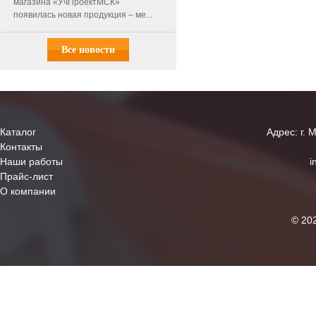
магазина «УчПроектМСК»
появилась новая продукция – ме...
Все новости
Каталог
Адрес: г. 
Контакты
Наши работы
i
Прайс-лист
О компании
© 20