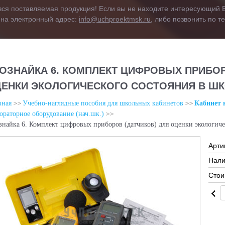
вся поставляемая продукция! Если вы не находите интересующий В
 на электронный адрес:
info@uchproektmsk.ru
, либо позвонить по 
ОЗНАЙКА 6. КОМПЛЕКТ ЦИФРОВЫХ ПРИБОР
ЕНКИ ЭКОЛОГИЧЕСКОГО СОСТОЯНИЯ В Ш
вная
Учебно-наглядные пособия для школьных кабинетов
Кабинет 
ораторное оборудование (нач.шк.)
знайка 6. Комплект цифровых приборов (датчиков) для оценки экологиче
Арти
Нали
Стои