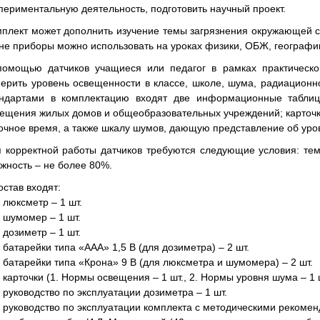
периментальную деятельность, подготовить научный проект.
плект может дополнить изучение темы загрязнения окружающей с
не приборы можно использовать на уроках физики, ОБЖ, географии
помощью датчиков учащиеся или педагог в рамках практическог
ерить уровень освещенности в классе, школе, шума, радиационн
андартами в комплектацию входят две информационные таблиц
ещения жилых домов и общеобразовательных учреждений; карточк
очное время, а также шкалу шумов, дающую представление об уро
 корректной работы датчиков требуются следующие условия: т
жность – не более 80%.
остав входят:
люксметр – 1 шт.
шумомер – 1 шт.
дозиметр – 1 шт.
батарейки типа «ААА» 1,5 В (для дозиметра) – 2 шт.
батарейки типа «Крона» 9 В (для люксметра и шумомера) – 2 шт.
карточки (1. Нормы освещения – 1 шт., 2. Нормы уровня шума – 1 
руководство по эксплуатации дозиметра – 1 шт.
руководство по эксплуатации комплекта с методическими рекоме