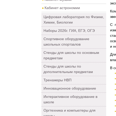
экс
Кабинет астрономии
Ком
зве
Цифровая лаборатория по Физике,
Химии, Биологии
С 
изм
Наборы 2026г. ГИА, ЕГЭ, ОГЭ
ст
Спортивное оборудование
осв
школьных спортзалов
и н
Стенды для школы по основным
Для
предметам
вла
Стенды для школы по
В с
дополнительным предметам
Тренажеры НВП
Инновационное оборудование
Интерактивное оборудование в
школе
Оргтехника и компьютеры для
школы