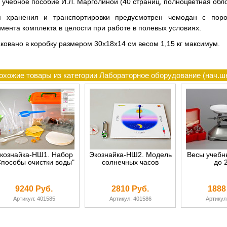
учебное пособие И.Л. Марголиной (40 страниц, полноцветная обл
я хранения и транспортировки предусмотрен чемодан с пор
мента комплекта в целости при работе в полевых условиях.
ковано в коробку размером 30х18х14 см весом 1,15 кг максимум.
охожие товары из категории Лабораторное оборудование (нач.шк
кознайка-НШ1. Набор
Экознайка-НШ2. Модель
Весы учебн
Способы очистки воды"
солнечных часов
до 2
9240 Руб.
2810 Руб.
1888
Артикул: 401585
Артикул: 401586
Артикул