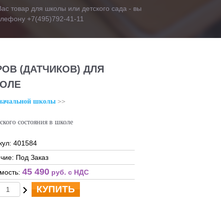
ас товар для школы или детского сада - вы
телефону +7(495)792-41-11
ОВ (ДАТЧИКОВ) ДЛЯ
КОЛЕ
начальной школы
ского состояния в школе
кул: 401584
чие: Под Заказ
45 490
мость:
руб. c НДС
КУПИТЬ