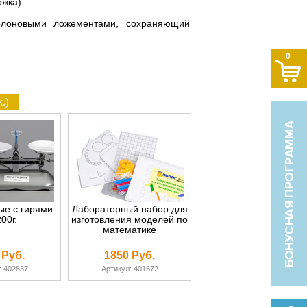
ожка)
олоновыми ложементами, сохраняющий
0
.)
ые с гирями
Лабораторный набор для
00г.
изготовления моделей по
математике
 Руб.
1850 Руб.
: 402837
Артикул: 401572