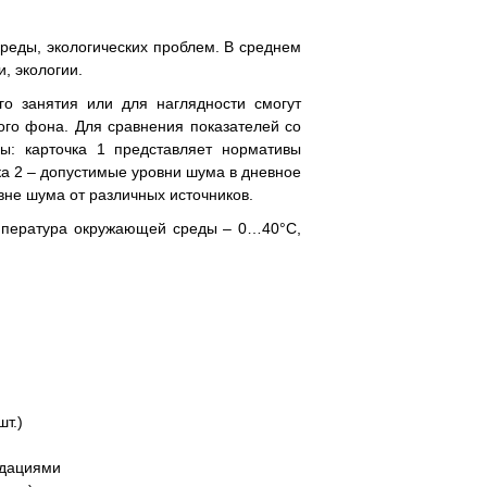
реды, экологических проблем. В среднем
, экологии.
о занятия или для наглядности смогут
ого фона. Для сравнения показателей со
ы: карточка 1 представляет нормативы
а 2 – допустимые уровни шума в дневное
вне шума от различных источников.
емпература окружающей среды – 0…40°C,
шт.)
ндациями