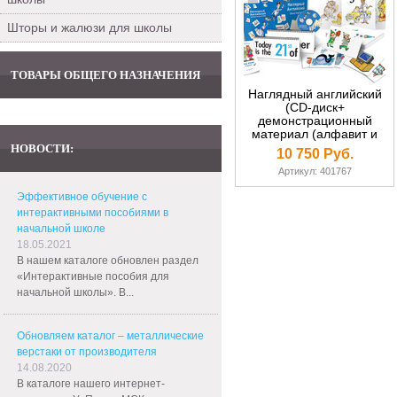
Шторы и жалюзи для школы
ТОВАРЫ ОБЩЕГО НАЗНАЧЕНИЯ
Наглядный английский
(СD-диск+
демонстрационный
материал (алфавит и
др.), карточки,
НОВОСТИ:
10 750 Руб.
перекидные календари,
Артикул: 401767
песенники)
Эффективное обучение с
интерактивными пособиями в
начальной школе
18.05.2021
В нашем каталоге обновлен раздел
«Интерактивные пособия для
начальной школы». В...
Обновляем каталог – металлические
верстаки от производителя
14.08.2020
В каталоге нашего интернет-