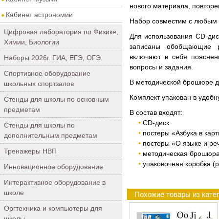
нового материала, повторе
Кабинет астрономии
Набор совместим с любым 
Цифровая лаборатория по Физике,
Для использования CD-дис
Химии, Биологии
записаны обобщающие ри
включают в себя пояснен
Наборы 2026г. ГИА, ЕГЭ, ОГЭ
вопросы и задания.
Спортивное оборудование
В методической брошюре д
школьных спортзалов
Комплект упакован в удобн
Стенды для школы по основным
предметам
В состав входят:
СD-диск
Стенды для школы по
постеры «Азбука в карт
дополнительным предметам
постеры «О языке и ре
Тренажеры НВП
методическая брошюра
упаковочная коробка (р
Инновационное оборудование
Интерактивное оборудование в
школе
Похожие товары из кате
Оргтехника и компьютеры для
школы