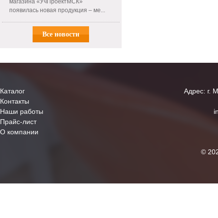
магазина «УчПроектМСК»
появилась новая продукция – ме...
Все новости
Каталог
Адрес: г. 
Контакты
Наши работы
i
Прайс-лист
О компании
© 20