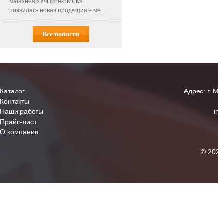
магазина «УчПроектМСК»
появилась новая продукция – ме...
Все новости
Каталог
Адрес: г. 
Контакты
Наши работы
i
Прайс-лист
О компании
© 20