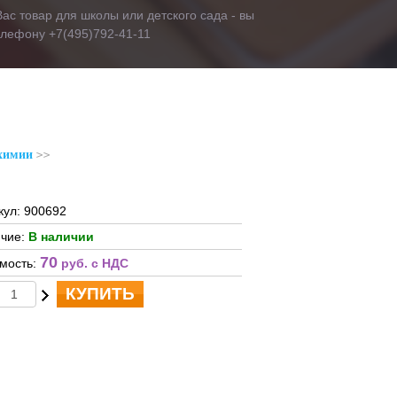
ас товар для школы или детского сада - вы
телефону +7(495)792-41-11
химии
кул: 900692
чие:
В наличии
70
мость:
руб. c НДС
КУПИТЬ