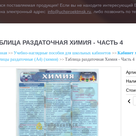
вся поставляемая продукция! Если вы не находите интересующий В
 на электронный адрес:
info@uchproektmsk.ru
, либо позвонить по 
БЛИЦА РАЗДАТОЧНАЯ ХИМИЯ - ЧАСТЬ 4
вная
Учебно-наглядные пособия для школьных кабинетов
Кабинет 
лицы раздаточные (А4) (химия)
Таблица раздаточная Химия - Часть 4
Арти
Нали
Стои