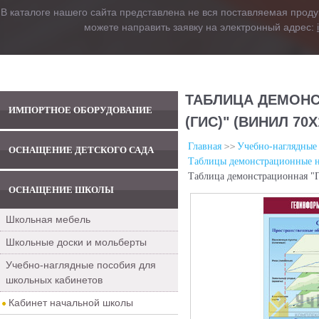
В каталоге нашего сайта представлена не вся поставляемая проду
можете направить заявку на электронный адрес:
ТАБЛИЦА ДЕМОН
ИМПОРТНОЕ ОБОРУДОВАНИЕ
(ГИС)" (ВИНИЛ 70Х
Главная
Учебно-наглядные
ОСНАЩЕНИЕ ДЕТСКОГО САДА
Таблицы демонстрационные н
Таблица демонстрационная "
ОСНАЩЕНИЕ ШКОЛЫ
Школьная мебель
Школьные доски и мольберты
Учебно-наглядные пособия для
школьных кабинетов
Кабинет начальной школы