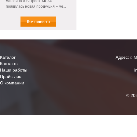
магазина «УчПроектМСК»
появилась новая продукция – ме...
Все новости
Каталог
Адрес: г. 
Контакты
Наши работы
i
Прайс-лист
О компании
© 20