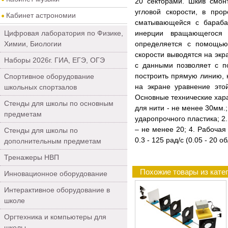
20 секторами. Шкив смон
угловой скорости, в про
Кабинет астрономии
сматывающейся с бараба
Цифровая лаборатория по Физике,
инерции вращающегося 
Химии, Биологии
определяется с помощью 
скорости выводятся на экр
Наборы 2026г. ГИА, ЕГЭ, ОГЭ
с данными позволяет с п
построить прямую линию,
Спортивное оборудование
на экране уравнение это
школьных спортзалов
Основные технические хара
Стенды для школы по основным
для нити - не менее 30мм.;
предметам
ударопрочного пластика; 2
– не менее 20; 4. Рабочая
Стенды для школы по
0.3 - 125 рад/с (0.05 - 20 
дополнительным предметам
Тренажеры НВП
Похожие товары из кате
Инновационное оборудование
Интерактивное оборудование в
школе
Оргтехника и компьютеры для
школы