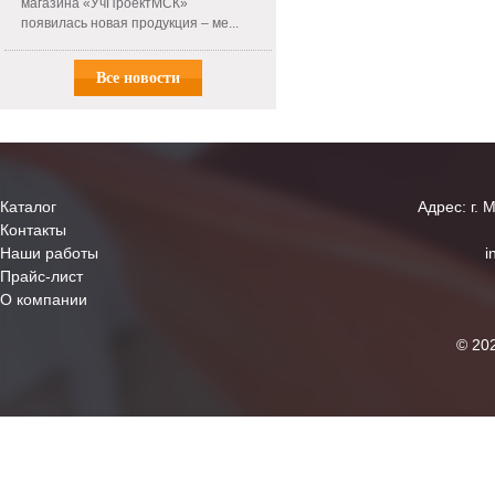
магазина «УчПроектМСК»
появилась новая продукция – ме...
Все новости
Каталог
Адрес: г. 
Контакты
Наши работы
i
Прайс-лист
О компании
© 20