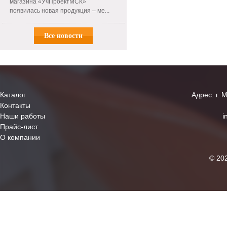
магазина «УчПроектМСК»
появилась новая продукция – ме...
Все новости
Каталог
Адрес: г. 
Контакты
Наши работы
i
Прайс-лист
О компании
© 20