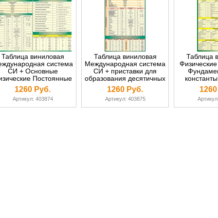
Таблица виниловая
Таблица виниловая
Таблица 
ждународная система
Международная система
Физические
СИ + Основные
СИ + приставки для
Фундаме
изические Постоянные
образования десятичных
константы
+ Приставки для
кратных и дольных
1260 Руб.
1260 Руб.
1260
разования десятичных
единиц 700х1000
Артикул: 403874
Артикул: 403875
Артикул
кратных и дольных
единиц 700х1000