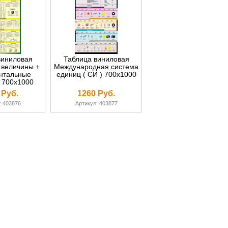
виниловая
Таблица виниловая
 величины +
Международная система
нтальные
единиц ( СИ ) 700х1000
 700х1000
 Руб.
1260 Руб.
: 403876
Артикул: 403877