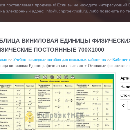
вся поставляемая продукция! Если вы не находите интересующий В
 на электронный адрес:
info@uchproektmsk.ru
, либо позвонить по 
БЛИЦА ВИНИЛОВАЯ ЕДИНИЦЫ ФИЗИЧЕСКИ
ЗИЧЕСКИЕ ПОСТОЯННЫЕ 700Х1000
вная
Учебно-наглядные пособия для школьных кабинетов
Кабинет 
лица виниловая Единицы физических величин + Основные физические 
Арти
Нали
Стои