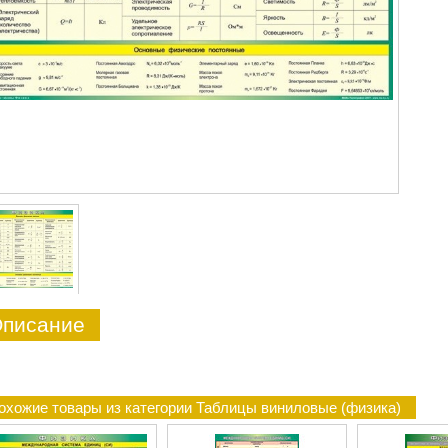
писание
охожие товары из категории Таблицы виниловые (физика)