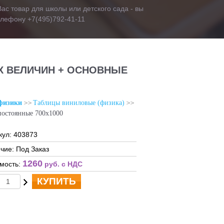
ас товар для школы или детского сада - вы
телефону +7(495)792-41-11
Х ВЕЛИЧИН + ОСНОВНЫЕ
физики
Таблицы виниловые (физика)
постоянные 700х1000
кул: 403873
чие: Под Заказ
1260
мость:
руб. c НДС
КУПИТЬ