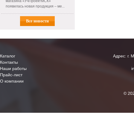
магазина «УчПроектМСК»
появилась новая продукция – ме...
Все новости
Каталог
Адрес: г. 
Контакты
Наши работы
i
Прайс-лист
О компании
© 20