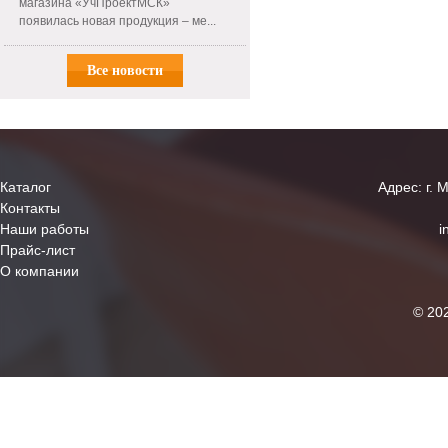
магазина «УчПроектМСК»
появилась новая продукция – ме...
Все новости
Каталог
Адрес: г. 
Контакты
Наши работы
i
Прайс-лист
О компании
© 20