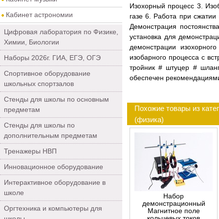
Изохорный процесс 3. Изо
Кабинет астрономии
газе 6. Работа при сжати
Демонстрация постоянств
Цифровая лаборатория по Физике,
установка для демонстрац
Химии, Биологии
демонстрации изохорного
изобарного процесса с вс
Наборы 2026г. ГИА, ЕГЭ, ОГЭ
тройник # штуцер # шлан
Спортивное оборудование
обеспечен рекомендациями
школьных спортзалов
Стенды для школы по основным
Похожие товары из кате
предметам
(физика)
Стенды для школы по
дополнительным предметам
Тренажеры НВП
Инновационное оборудование
Интерактивное оборудование в
школе
Набор
демонстрационный
Оргтехника и компьютеры для
Магнитное поле
кольцевых токов
школы