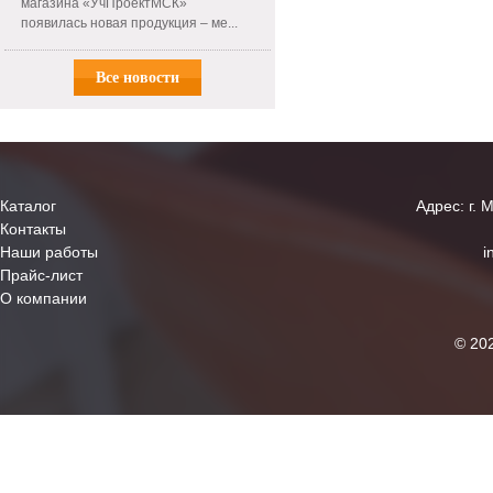
магазина «УчПроектМСК»
появилась новая продукция – ме...
Все новости
Каталог
Адрес: г. 
Контакты
Наши работы
i
Прайс-лист
О компании
© 20