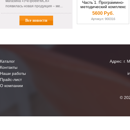
магазина «УчПроектМСК»
Часть 1. Программно-
появилась новая продукция – ме...
методический комплекс
(DVD-box)
5600 Руб.
Артикул: 900316
Все новости
Каталог
Адрес: г. 
Контакты
Наши работы
i
Прайс-лист
О компании
© 20