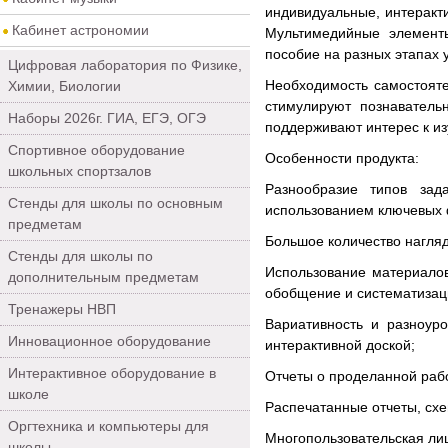
индивидуальные, интеракт
Кабинет астрономии
Мультимедийные элемент
пособие на разных этапах 
Цифровая лаборатория по Физике,
Необходимость самостоят
Химии, Биологии
стимулируют познаватель
Наборы 2026г. ГИА, ЕГЭ, ОГЭ
поддерживают интерес к и
Спортивное оборудование
Особенности продукта:
школьных спортзалов
Разнообразие типов зад
Стенды для школы по основным
использованием ключевых ф
предметам
Большое количество нагля
Стенды для школы по
Использование материалов
дополнительным предметам
обобщение и систематизаци
Тренажеры НВП
Вариативность и разноур
Инновационное оборудование
интерактивной доской;
Интерактивное оборудование в
Отчеты о проделанной рабо
школе
Распечатанные отчеты, схе
Оргтехника и компьютеры для
Многопользовательская ли
школы