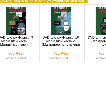
охожие товары из категории DVD-фильмы (физика)
DVD-фильм Физика. 9
DVD-фильм Физика. 10
DVD-фильм 
Магнетизм часть 1.
Магнетизм часть 2.
Электром
(Магнитные явления)
(Магнитное поле земли)
инду
760 Руб.
760 Руб.
760 
Артикул: 403920
Артикул: 403921
Артикул