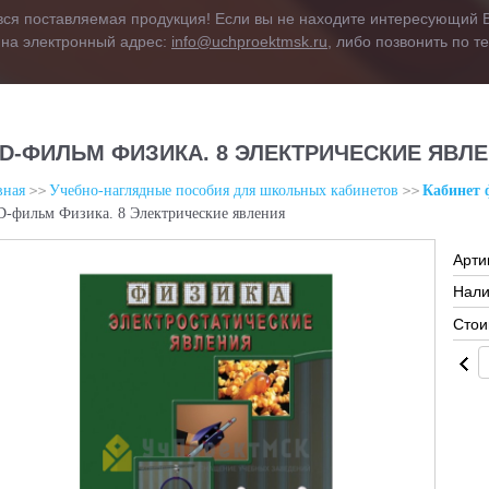
вся поставляемая продукция! Если вы не находите интересующий В
 на электронный адрес:
info@uchproektmsk.ru
, либо позвонить по 
D-ФИЛЬМ ФИЗИКА. 8 ЭЛЕКТРИЧЕСКИЕ ЯВЛ
вная
Учебно-наглядные пособия для школьных кабинетов
Кабинет 
-фильм Физика. 8 Электрические явления
Арти
Нали
Стои