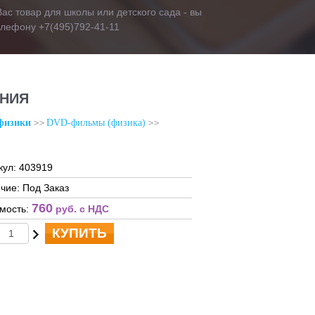
ас товар для школы или детского сада - вы
телефону +7(495)792-41-11
ЕНИЯ
физики
DVD-фильмы (физика)
кул: 403919
чие: Под Заказ
760
мость:
руб. c НДС
КУПИТЬ