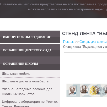
В каталоге нашего сайта представлена не вся поставляемая проду
можете направить заявку на электронный адрес:
СТЕНД-ЛЕНТА "В
ИМПОРТНОЕ ОБОРУДОВАНИЕ
Главная
Стенды для школы
Стенд-лента "Выдающиеся уч
ОСНАЩЕНИЕ ДЕТСКОГО САДА
ОСНАЩЕНИЕ ШКОЛЫ
Школьная мебель
Школьные доски и мольберты
Учебно-наглядные пособия для
школьных кабинетов
Цифровая лаборатория по Физике,
Химии, Биологии