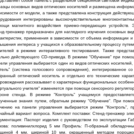
дставляет собой панель с раздельной секционной световой индик
азцы основных видов оптических носителей и размещена информац
исимости от модели, а также представлена конструкция действую
рудования интегрированы высокочувствительные многоконтактн
мощи магнитного воздействия приемо-передающих устройств.
нд-тренажер предназначен для наглядного изучения основных вид
актеристик, применения в зависимости от объема информации и 
ышения интереса у учащихся к образовательному процессу путем 
сителей в режиме интерактивного тестирования. Также предста
льно действующего CD-привода. В режиме "Обучение" при помо
ели управления выбирается один из видов оптических носителей
тель" (система голосового сопровождения), интегрированное с
ранный оптический носитель и отдельно его технические харак
ровождения рассказывает о характерных функциональных особенно
ртуального учителя" изменяется при помощи сенсорного регулято
ороне стенда. В режиме "Контроль" учащемуся предоставляет
лученные знания путем, обратным режиму "Обучение". При помо
учению на панели управления выбирается режим "Контроль", п
чайный вариант вопроса. Комплект поставки: Стенд-тренажер э
ументация: Паспорт изделия с руководством по эксплуатации Га
нова: поливинилхлорид 5 мм Профиль: П-образный обкладочн
лщиной 4 мм, шириной 10 мм, окрашенный методом порошково