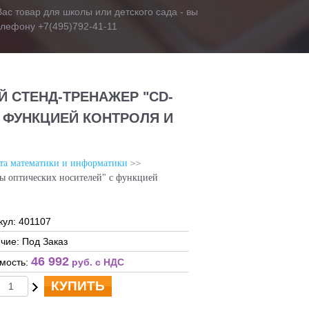
ас товар для школы или детского сада - вы
телефону +7(495)792-41-11
СТЕНД-ТРЕНАЖЕР "CD-
 ФУНКЦИЕЙ КОНТРОЛЯ И
ета математики и информатики
 оптических носителей" с функцией
кул: 401107
чие: Под Заказ
46 992
мость:
руб. c НДС
КУПИТЬ