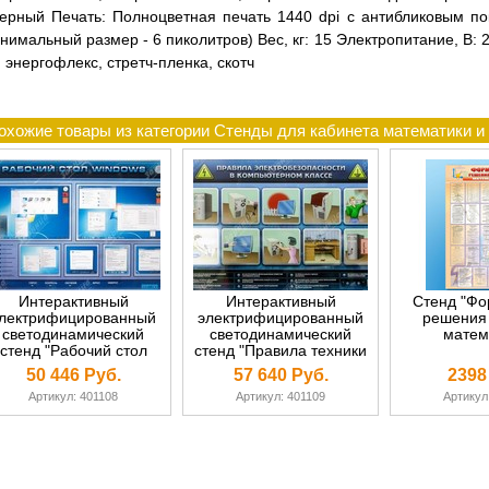
ерный Печать: Полноцветная печать 1440 dpi с антибликовым 
нимальный размер - 6 пиколитров) Вес, кг: 15 Электропитание, В:
 энергофлекс, стретч-пленка, скотч
охожие товары из категории Стенды для кабинета математики и
Интерактивный
Интерактивный
Стенд "Фо
лектрифицированный
электрифицированный
решения 
светодинамический
светодинамический
матем
стенд "Рабочий стол
стенд "Правила техники
ndows, начало работы"
электробезопасности в
50 446 Руб.
57 640 Руб.
2398
компьютерном классе"
Артикул: 401108
Артикул: 401109
Артикул