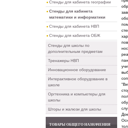
пре
Стенды для кабинета географии
обр
Стенды для кабинета
зав
математики и информатики
обо
по
Стенды для кабинета НВП
сте
Стенды для кабинета ОБЖ
хар
пов
Стенды для школы по
но
дополнительным предметам
реа
пан
Тренажеры НВП
учи
Инновационное оборудование
выб
соп
Интерактивное оборудование в
"Ви
школе
ст
Оргтехника и компьютеры для
по
школы
об
слу
Шторы и жалюзи для школы
Док
Ос
ТОВАРЫ ОБЩЕГО НАЗНАЧЕНИЯ
то