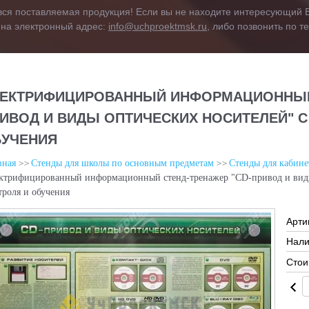
вся поставляемая продукция! Если вы не находите интересующий В
 на электронный адрес:
info@uchproektmsk.ru
, либо позвонить по 
ЕКТРИФИЦИРОВАННЫЙ ИНФОРМАЦИОННЫЙ 
ИВОД И ВИДЫ ОПТИЧЕСКИХ НОСИТЕЛЕЙ" С
УЧЕНИЯ
вная
Стенды для школы по основным предметам
Стенды для кабин
ктрифицированный информационный стенд-тренажер "CD-привод и виды
троля и обучения
Арти
Нали
Стои