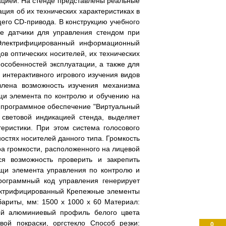
ацией. На стенде представлены реальные
ия об их технических характеристиках в
щего CD-привода. В конструкцию учебного
ые датчики для управления стендом при
 Электрифицированный информационный
ов оптических носителей, их технических
особенностей эксплуатации, а также для
интерактивного игрового изучения видов
влена возможность изучения механизма
щи элемента по контролю и обучению на
, программное обеспечение "Виртуальный
о световой индикацией стенда, выделяет
теристики. При этом система голосового
стях носителей данного типа. Громкость
ра громкости, расположенного на лицевой
ся возможность проверить и закрепить
щи элемента управления по контролю и
рограммный код управления генерирует
лектрифицированный Крепежные элементы
бариты, мм: 1500 х 1000 х 60 Материал:
ый алюминиевый профиль белого цвета
й покраски, оргстекло Способ резки:
0