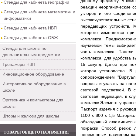
данному предмету. В комп
Стенды для кабинета географии
реакции неорганические с
Стенды для кабинета математики и
углерод и его соединен
информатики
высокочувствительные сен
передающих устройств. 
Стенды для кабинета НВП
которого изменяется при
Стенды для кабинета ОБЖ
комплекса. Предусмотрен
изучаемой темы выбирает
Стенды для школы по
часть комплекса. Панели
дополнительным предметам
комплекса, для удобства 
Тренажеры НВП
15 секунд. Далее при п
которая установлена. В
Инновационное оборудование
сопровождением "Виртуал
вопросы и указать на пан
Интерактивное оборудование в
световой подсветкой. В 
школе
световая индикация, в сл
Оргтехника и компьютеры для
комплекс Элемент управле
школы
Паспорт изделия с руковод
1100 х 800 х 1,5 Материа
Шторы и жалюзи для школы
обкладочный алюминиевы
покраски Способ резки: 
ТОВАРЫ ОБЩЕГО НАЗНАЧЕНИЯ
переменным размером кап