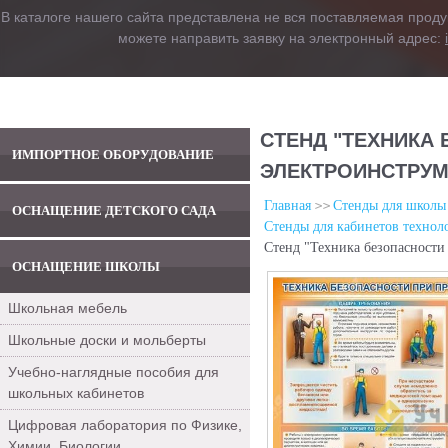
В каталоге нашего сайта представлена не вся поставляемая проду
можете направить заявку на электронный адрес:
СТЕНД "ТЕХНИКА 
ИМПОРТНОЕ ОБОРУДОВАНИЕ
ЭЛЕКТРОИНСТРУ
Главная
Стенды для школы
ОСНАЩЕНИЕ ДЕТСКОГО САДА
Стенды для кабинетов технол
Стенд "Техника безопасности
ОСНАЩЕНИЕ ШКОЛЫ
Школьная мебель
Школьные доски и мольберты
Учебно-наглядные пособия для
школьных кабинетов
Цифровая лаборатория по Физике,
Химии, Биологии