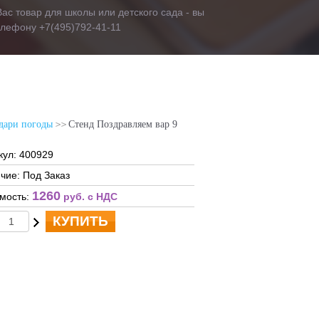
ас товар для школы или детского сада - вы
телефону +7(495)792-41-11
дари погоды
Стенд Поздравляем вар 9
кул: 400929
чие: Под Заказ
1260
мость:
руб. c НДС
КУПИТЬ