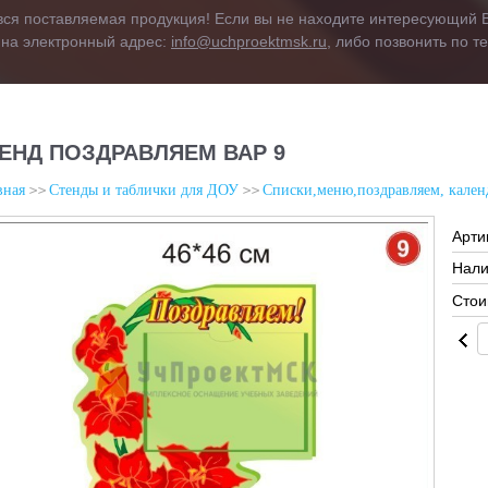
вся поставляемая продукция! Если вы не находите интересующий В
 на электронный адрес:
info@uchproektmsk.ru
, либо позвонить по 
ЕНД ПОЗДРАВЛЯЕМ ВАР 9
вная
Стенды и таблички для ДОУ
Списки,меню,поздравляем, кален
Арти
Нали
Стои