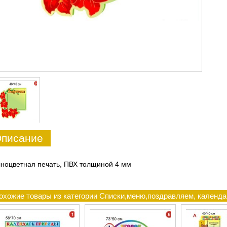
писание
ноцветная печать, ПВХ толщиной 4 мм
охожие товары из категории Списки,меню,поздравляем, календа