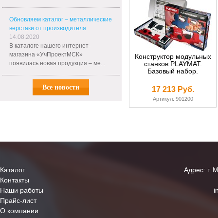
Обновляем каталог – металлические
верстаки от производителя
14.08.2020
В каталоге нашего интернет-
магазина «УчПроектМСК»
Конструктор модульных
появилась новая продукция – ме...
станков PLAYMAT.
Базовый набор.
Все новости
17 213 Руб.
Артикул: 901200
Каталог
Адрес: г. 
Контакты
Наши работы
i
Прайс-лист
О компании