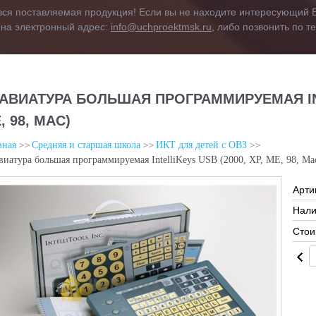
вся поставляемая продукция! Если вы не находите интересующий В
 на электронный адрес:
info@uchproektmsk.ru
, либо позвонить по 
АВИАТУРА БОЛЬШАЯ ПРОГРАММИРУЕМАЯ INTE
, 98, MAC)
вная
Средняя и старшая школа
ИКТ для детей с ОВЗ
виатура большая программируемая IntelliKeys USB (2000, XP, ME, 98, Ma
Арти
Нали
Стои