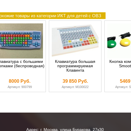
охожие товары из категории ИКТ для детей с ОВЗ
лавиатура с большими
Клавиатура большая
Кнопка ко
опками (беспроводная)
программируемая
Smoot
Клавинта
8000 Руб.
39 850 Руб.
5469
Артикул: 900799
Артикул: М100022
Артикул: S
Адрес: г. Москва, улица Буракова, 27к30