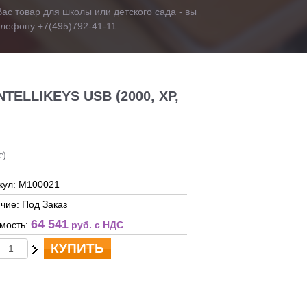
ас товар для школы или детского сада - вы
телефону +7(495)792-41-11
LLIKEYS USB (2000, XP,
c)
кул: М100021
чие: Под Заказ
64 541
мость:
руб. c НДС
КУПИТЬ