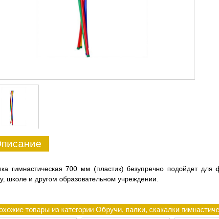
писание
ка гимнастическая 700 мм (пластик) безупречно подойдет для 
у, школе и другом образовательном учреждении.
охожие товары из категории Обручи, палки, скакалки гимнастич