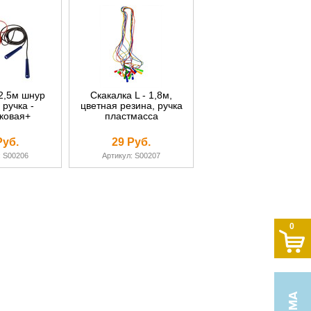
2,5м шнур
Скакалка L - 1,8м,
 ручка -
цветная резина, ручка
ковая+
пластмасса
Руб.
29 Руб.
: S00206
Артикул: S00207
0