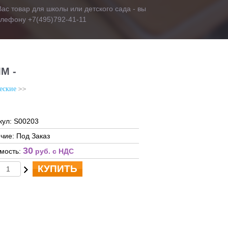
ас товар для школы или детского сада - вы
телефону +7(495)792-41-11
М -
еские
кул: S00203
чие: Под Заказ
30
мость:
руб. c НДС
КУПИТЬ