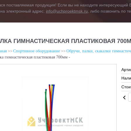
вся поставляемая продукция! Если вы не находите интересующий В
 на электронный адрес:
info@uchproektmsk.ru
, либо позвонить по 
ЛКА ГИМНАСТИЧЕСКАЯ ПЛАСТИКОВАЯ 700М
вная
Спортивное оборудование
Обручи, палки, скакалки гимнастич
ка гимнастическая пластиковая 700мм -
Арти
Нали
Стои