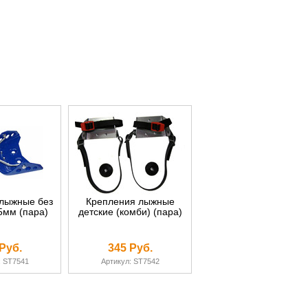
лыжные без
Крепления лыжные
5мм (пара)
детские (комби) (пара)
Руб.
345 Руб.
: ST7541
Артикул: ST7542