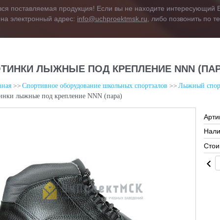
вся поставляемая продукция! Если вы не находите интересующий В
 на электронный адрес:
info@uchproektmsk.ru
, либо позвонить по 
ТИНКИ ЛЫЖНЫЕ ПОД КРЕПЛЕНИЕ NNN (ПАР
вная
Спортивное оборудование школьных спортзалов
Лыжный спор
инки лыжные под крепление NNN (пара)
Арти
Нали
Стои