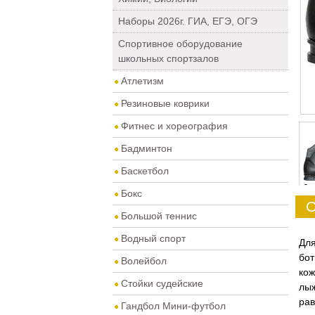
Наборы 2026г. ГИА, ЕГЭ, ОГЭ
Спортивное оборудование
школьных спортзалов
Атлетизм
Резиновые коврики
Фитнес и хореография
Бадминтон
Баскетбол
0
Бокс
О
Большой теннис
Водный спорт
Для
бот
Волейбол
ко
Стойки судейские
лыж
ра
Гандбол Мини-футбол