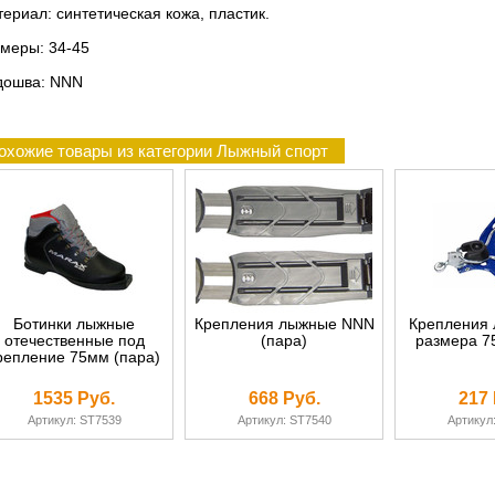
ериал: синтетическая кожа, пластик.
меры: 34-45
дошва: NNN
охожие товары из категории Лыжный спорт
Ботинки лыжные
Крепления лыжные NNN
Крепления 
отечественные под
(пара)
размера 7
репление 75мм (пара)
1535 Руб.
668 Руб.
217 
Артикул: ST7539
Артикул: ST7540
Артикул