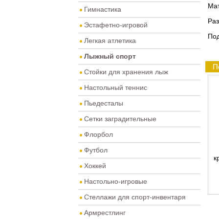
Мат
Гимнастика
Раз
Эстафетно-игровой
По
Легкая атлетика
Лыжный спорт
П
Стойки для хранения лыж
Настольный теннис
Пьедесталы
Сетки заградительные
Флорбол
Футбол
к
Хоккей
Настольно-игровые
Стеллажи для спорт-инвентаря
Армрестлинг