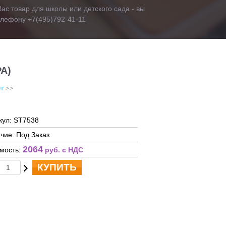
ас товар для школы или детского сада - вы
телефону +7(495)792-41-11
А)
т
кул: ST7538
чие: Под Заказ
2064
мость:
руб. c НДС
КУПИТЬ