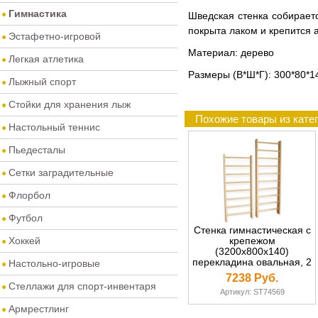
Гимнастика
Шведская стенка собираетс
покрыта лаком и крепится а
Эстафетно-игровой
Материал: дерево
Легкая атлетика
Размеры (В*Ш*Г): 300*80*1
Лыжный спорт
Стойки для хранения лыж
Похожие товары из кате
Настольный теннис
Пьедесталы
Сетки заградительные
Флорбол
Футбол
Стенка гимнастическая с
Хоккей
крепежом
(3200х800х140)
перекладина овальная, 2
Настольно-игровые
слоя мебельного лака
7238 Руб.
Стеллажи для спорт-инвентаря
Артикул: ST74569
Армрестлинг