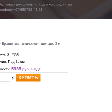
ас товар для школы или детского сада - вы
телефону +7(495)792-41-11
Бревно гимнастическое напольное 3 м
кул: ST7358
чие: Под Заказ
5935
мость:
руб. c НДС
КУПИТЬ