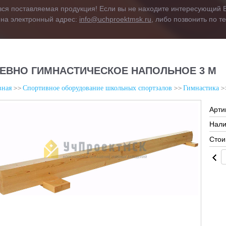
вся поставляемая продукция! Если вы не находите интересующий В
 на электронный адрес:
info@uchproektmsk.ru
, либо позвонить по 
ЕВНО ГИМНАСТИЧЕСКОЕ НАПОЛЬНОЕ 3 М
вная
Спортивное оборудование школьных спортзалов
Гимнастика
Арти
Нали
Стои