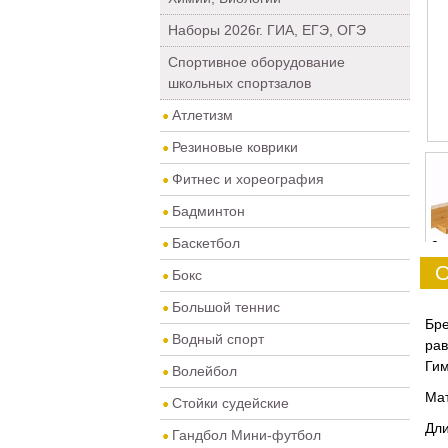
Наборы 2026г. ГИА, ЕГЭ, ОГЭ
Спортивное оборудование
школьных спортзалов
Атлетизм
Резиновые коврики
Фитнес и хореография
Бадминтон
Баскетбол
0
О
Бокс
Большой теннис
Бр
Водный спорт
ра
Гим
Волейбол
Мат
Стойки судейские
Дли
Гандбол Мини-футбол