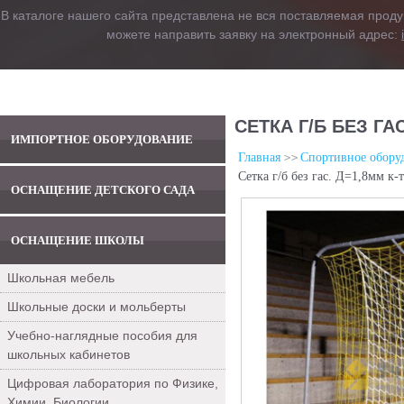
В каталоге нашего сайта представлена не вся поставляемая проду
можете направить заявку на электронный адрес:
СЕТКА Г/Б БЕЗ ГАС
ИМПОРТНОЕ ОБОРУДОВАНИЕ
Главная
Спортивное обору
Сетка г/б без гас. Д=1,8мм к-
ОСНАЩЕНИЕ ДЕТСКОГО САДА
ОСНАЩЕНИЕ ШКОЛЫ
Школьная мебель
Школьные доски и мольберты
Учебно-наглядные пособия для
школьных кабинетов
Цифровая лаборатория по Физике,
Химии, Биологии