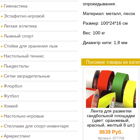
опрокидывания.
Гимнастика
Материал: металл, песок
Эстафетно-игровой
Размер: 100*24*16 см
Легкая атлетика
Вес: 100 кг
Лыжный спорт
Диаметр нити: 1,8 мм
Стойки для хранения лыж
Настольный теннис
Похожие товары из кате
Пьедесталы
Сетки заградительные
Флорбол
Футбол
Хоккей
Лента для разметки
гандбольной площадки
Настольно-игровые
(цвет: оранжевый,
красный, желтый 8 шт.)
Стеллажи для спорт-инвентаря
8639 Руб.
Армрестлинг
Артикул: ST7706