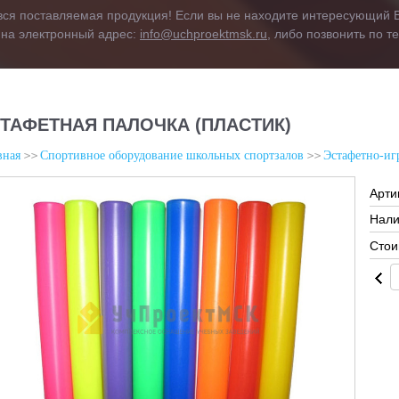
вся поставляемая продукция! Если вы не находите интересующий В
 на электронный адрес:
info@uchproektmsk.ru
, либо позвонить по 
ТАФЕТНАЯ ПАЛОЧКА (ПЛАСТИК)
вная
Спортивное оборудование школьных спортзалов
Эстафетно-иг
Арти
Нали
Стои