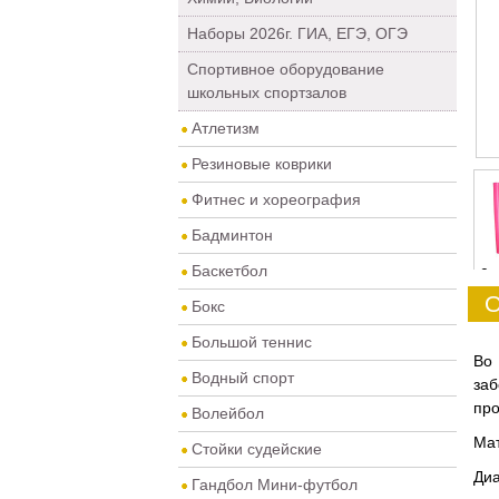
Наборы 2026г. ГИА, ЕГЭ, ОГЭ
Спортивное оборудование
школьных спортзалов
Атлетизм
Резиновые коврики
Фитнес и хореография
Бадминтон
Баскетбол
0
О
Бокс
Большой теннис
Во 
Водный спорт
за
про
Волейбол
Мат
Стойки судейские
Диа
Гандбол Мини-футбол