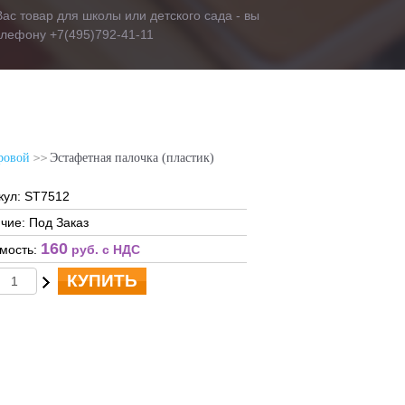
ас товар для школы или детского сада - вы
телефону +7(495)792-41-11
ровой
Эстафетная палочка (пластик)
кул: ST7512
чие: Под Заказ
160
мость:
руб. c НДС
КУПИТЬ