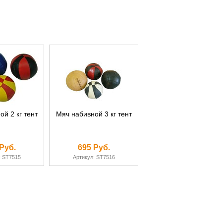
й 2 кг тент
Мяч набивной 3 кг тент
Руб.
695 Руб.
: ST7515
Артикул: ST7516