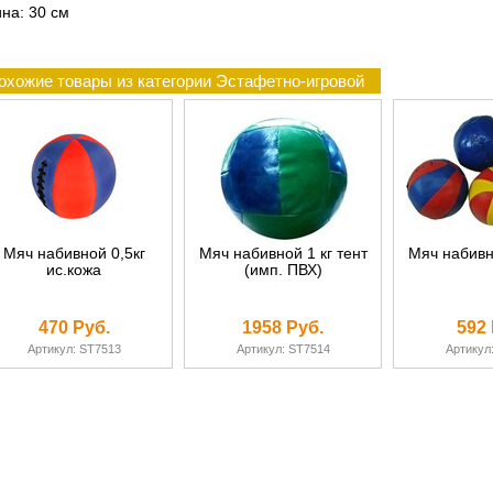
на: 30 см
охожие товары из категории Эстафетно-игровой
Мяч набивной 0,5кг
Мяч набивной 1 кг тент
Мяч набивно
ис.кожа
(имп. ПВХ)
470 Руб.
1958 Руб.
592 
Артикул: ST7513
Артикул: ST7514
Артикул