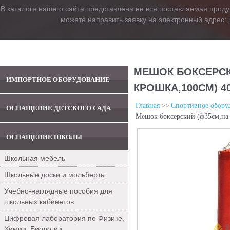
В каталоге нашего сайта представлена не вся поставляемая проду
можете направить заявку на электронный адрес:
МЕШОК БОКСЕРСК
ИМПОРТНОЕ ОБОРУДОВАНИЕ
КРОШКА,100СМ) 4
Главная
Спортивное обору
ОСНАЩЕНИЕ ДЕТСКОГО САДА
Мешок боксерский (ф35см,на 
ОСНАЩЕНИЕ ШКОЛЫ
Школьная мебель
Школьные доски и мольберты
Учебно-наглядные пособия для
школьных кабинетов
Цифровая лаборатория по Физике,
Химии, Биологии