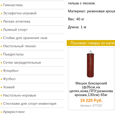
гильза с песком.
Гимнастика
Материал: резиновая крошк
Эстафетно-игровой
Вес: 40 кг
Легкая атлетика
Длина: 1 м
Лыжный спорт
Стойки для хранения лыж
Похожие товары из кате
Настольный теннис
Пьедесталы
Сетки заградительные
Флорбол
Футбол
Мешок боксерский
Хоккей
(ф35см,на
цепях,кожа,ППУ,резиновая
крошка,130см) 65кг
Настольно-игровые
19 225 Руб.
Стеллажи для спорт-инвентаря
Артикул: ST7237
Армрестлинг