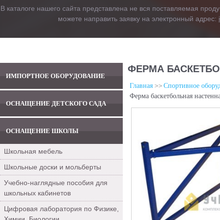
В каталоге нашего сайта представлена не вся поставляемая проду
можете направить заявку на электронный адрес:
ФЕРМА БАСКЕТБО
ИМПОРТНОЕ ОБОРУДОВАНИЕ
Главная
Спортивное обору
Ферма баскетбольная настенн
ОСНАЩЕНИЕ ДЕТСКОГО САДА
ОСНАЩЕНИЕ ШКОЛЫ
Школьная мебель
Школьные доски и мольберты
Учебно-наглядные пособия для
школьных кабинетов
Цифровая лаборатория по Физике,
Химии, Биологии