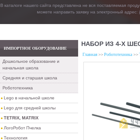
В каталоге нашего сайта представлена не вся поставляемая проду
можете направить заявку на электронный адрес:
НАБОР ИЗ 4-Х ШЕ
ИМПОРТНОЕ ОБОРУДОВАНИЕ
Главная
Робототехника
Дошкольное образование и
начальная школа
Средняя и старшая школа
Робототехника
Lego в начальной школе
Lego для средней школы
TETRIX, MATRIX
ЛогоРобот Пчелка
Технология