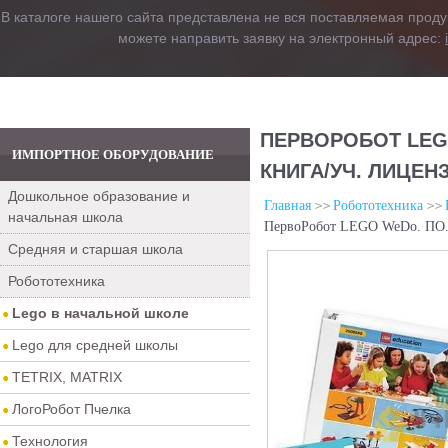
В каталоге нашего сайта представлена не вся поставляемая проду
можете направить заявку на электронный адрес:
ПЕРВОРОБОТ LEG
ИМПОРТНОЕ ОБОРУДОВАНИЕ
КНИГА/УЧ. ЛИЦЕН
Дошкольное образование и
Главная
Робототехника
начальная школа
ПервоРобот LEGO WeDo. ПО. 
Средняя и старшая школа
Робототехника
Lego в начальной школе
Lego для средней школы
TETRIX, MATRIX
ЛогоРобот Пчелка
Технология