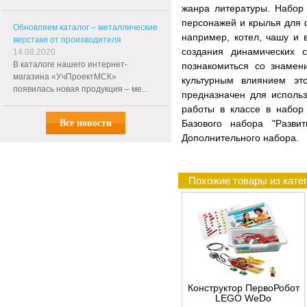
жанра литературы. Набор 
персонажей и крылья для ф
Обновляем каталог – металлические
например, котел, чашу и 
верстаки от производителя
создания динамических 
14.08.2020
В каталоге нашего интернет-
познакомиться со знамен
магазина «УчПроектМСК»
культурным влиянием эт
появилась новая продукция – ме...
предназначен для исполь
работы в классе в набор
Все новости
Базового набора "Разви
Дополнительного набора.
Похожие товары из кате
Конструктор ПервоРобот
LEGO WeDo