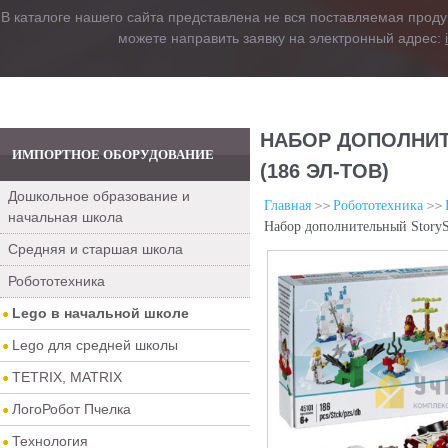
В каталоге нашего сайта представлена не вся поставляемая проду
можете направить заявку на электронный адрес:
НАБОР ДОПОЛНИТЕ
ИМПОРТНОЕ ОБОРУДОВАНИЕ
(186 ЭЛ-ТОВ)
Дошкольное образование и
Главная
Робототехника
начальная школа
Набор дополнительный StorySta
Средняя и старшая школа
Робототехника
Lego в начальной школе
Lego для средней школы
TETRIX, MATRIX
ЛогоРобот Пчелка
Технология