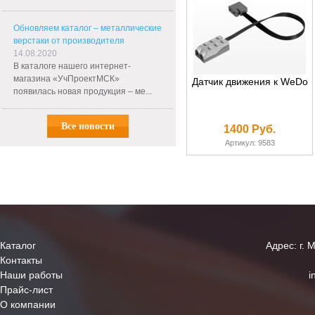
Обновляем каталог – металлические
верстаки от производителя
14.08.2020
В каталоге нашего интернет-
магазина «УчПроектМСК»
Датчик движения к WeDo
появилась новая продукция – ме...
Все новости
1400 Руб.
Артикул: 9583
Каталог
Адрес: г. 
Контакты
Наши работы
i
Прайс-лист
О компании