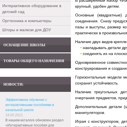
В расширенный набор «Изо
Интерактивное оборудование в
крупный, удобен детям.
детский сад
Основные (квадратные) 
Оргтехника и компьютеры
соединения. Снизу предус
пазы и выступы, размер к
Шторы и жалюзи для ДОУ
практически в произвольно
Наличие двух видов крепле
ОСНАЩЕНИЕ ШКОЛЫ
накладывать детали др
соединять их на плоск
ТОВАРЫ ОБЩЕГО НАЗНАЧЕНИЯ
Одновременное совместное
конструирования и создани
Горизонтальные модели мо
сохранит устойчивость.
НОВОСТИ:
Наличие треугольных де
очертания предметов, прид
Эффективное обучение с
интерактивными пособиями в
Дополнительные детали (
начальной школе
манипуляторов.
18.05.2021
В нашем каталоге обновлен раздел
Играя с конструктором, д
«Интерактивные пособия для