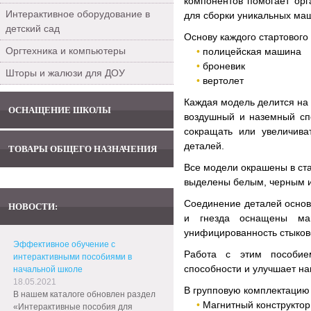
компонентов помогает орг
Интерактивное оборудование в
для сборки уникальных ма
детский сад
Основу каждого стартового
Оргтехника и компьютеры
полицейская машина
броневик
Шторы и жалюзи для ДОУ
вертолет
Каждая модель делится на 
ОСНАЩЕНИЕ ШКОЛЫ
воздушный и наземный спе
сокращать или увеличива
деталей.
ТОВАРЫ ОБЩЕГО НАЗНАЧЕНИЯ
Все модели окрашены в ста
выделены белым, черным и
Соединение деталей основ
НОВОСТИ:
и гнезда оснащены маг
унифицированность стыков
Эффективное обучение с
Работа с этим пособием
интерактивными пособиями в
способности и улучшает на
начальной школе
18.05.2021
В групповую комплектацию 
В нашем каталоге обновлен раздел
Магнитный конструкто
«Интерактивные пособия для