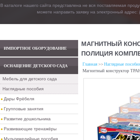
В каталоге нашего сайта представлена не вся поставляемая проду
можете направить заявку на электронный адрес:
МАГНИТНЫЙ КОНС
ИМПОРТНОЕ ОБОРУДОВАНИЕ
ПОЛИЦИЯ КОМПЛЕ
Главная
Наглядные пособи
ОСНАЩЕНИЕ ДЕТСКОГО САДА
Магнитный конструктор ТРА
Мебель для детского сада
Наглядные пособия
Дары Фрёбеля
Групповые занятия
Развитие дошкольника
Развивающие тренажёры
Мультимедийные пособия