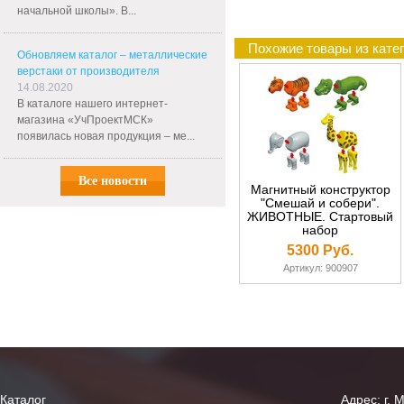
начальной школы». В...
Похожие товары из кате
Обновляем каталог – металлические
верстаки от производителя
14.08.2020
В каталоге нашего интернет-
магазина «УчПроектМСК»
появилась новая продукция – ме...
Все новости
Магнитный конструктор
"Смешай и собери".
ЖИВОТНЫЕ. Стартовый
набор
5300 Руб.
Артикул: 900907
Каталог
Адрес: г. 