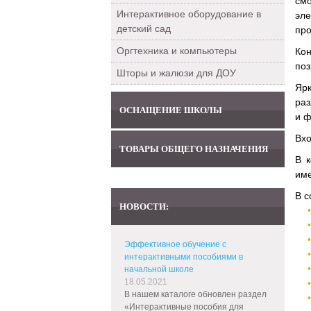
смо
Интерактивное оборудование в
эл
детский сад
про
Оргтехника и компьютеры
Ко
поз
Шторы и жалюзи для ДОУ
Яр
раз
ОСНАЩЕНИЕ ШКОЛЫ
и ф
Вхо
ТОВАРЫ ОБЩЕГО НАЗНАЧЕНИЯ
В к
им
В с
НОВОСТИ:
Эффективное обучение с
интерактивными пособиями в
начальной школе
18.05.2021
В нашем каталоге обновлен раздел
«Интерактивные пособия для