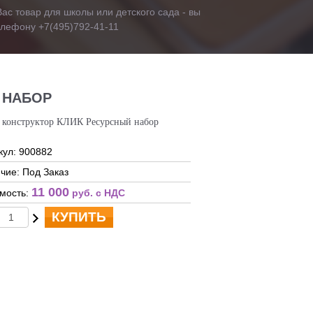
ас товар для школы или детского сада - вы
телефону +7(495)792-41-11
 НАБОР
конструктор КЛИК Ресурсный набор
кул: 900882
чие: Под Заказ
11 000
мость:
руб. c НДС
КУПИТЬ