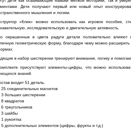
гут дети как осваивающие навыки мелкой моторики, так и уве
ементами. Дети получают первый или новый опыт конструирова
странственного мышления и логики.
нструктор «Клик» можно использовать как игровое пособие, ст
навательную, исследовательскую и двигательную активность.
ко окрашенные в цвета радуги детали положительно влияют 
личную геометрическую форму, благодаря чему можно расширить 
ормах.
дящие в набор шестеренки тренируют внимание, логику и помогаю
омплекте присутствуют элементы-цифры, что можно использова
еющихся знаний.
остав входит 51 деталь:
25 соединительных магнитов
3 больших шестеренки
8 квадратов
6 треугольников
3 шайбы
1 рукоятка
5 дополнительных элементов (цифры, фрукты и т.д.)