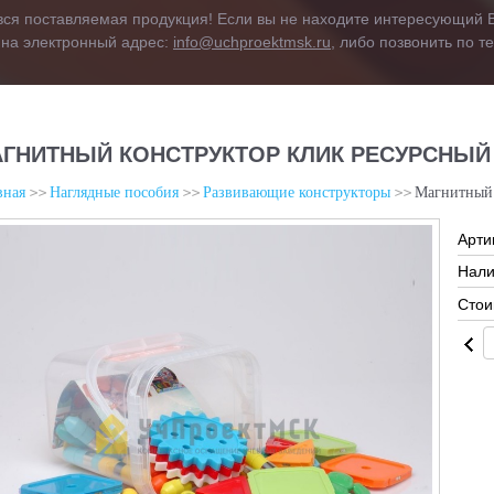
вся поставляемая продукция! Если вы не находите интересующий В
 на электронный адрес:
info@uchproektmsk.ru
, либо позвонить по 
ГНИТНЫЙ КОНСТРУКТОР КЛИК РЕСУРСНЫЙ
вная
Наглядные пособия
Развивающие конструкторы
Магнитный 
Арти
Нали
Стои