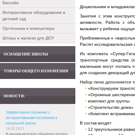
Бассейн
Дошкольники и младшеклас
Интерактивное оборудование в
Занятия с этим конструк
детский сад
активности. Работа с об
Оргтехника и компьютеры
вызывает у ребенка ощущен
Шторы и жалюзи для ДОУ
Приближенные к «взрослым»
Растет исследовательская
Из комплекта «Супер-Гиг
ОСНАЩЕНИЕ ШКОЛЫ
транспортные средства (
маленькие могут ползать 
ТОВАРЫ ОБЩЕГО НАЗНАЧЕНИЯ
для создания декораций дл
Набор легко дополняется т
«Конструируем трансп
«Огромные шестеренк
НОВОСТИ:
комплект для группы
«Строительство дома»
Эффективное обучение с
«Комплект встраиваем
интерактивными пособиями в
В состав входят:
начальной школе
18.05.2021
12 треугольников равн
В нашем каталоге обновлен раздел