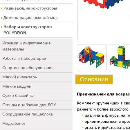
Развивающие конструкторы
Демонстрационные таблицы
Наборы конструкторов
POLYDRON
Игрушки и дидактические
материалы
Роботы и Лаборатории
Спортивное оборудование
5
6
0
1
Мягкий инвентарь
Описание
Мягкие модули
Предназначен для возраст
Сухие бассейны
Комплект крупнейших в сво
Стенды и таблички для ДОУ
раннего и более взрослого
Оборудование пищеблока
различать фигуры на п
ориентироваться в про
Медкабинет
играть и действовать к