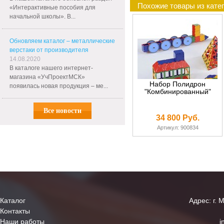
Похожие товары из кат
«Интерактивные пособия для
начальной школы». В...
Обновляем каталог – металлические
верстаки от производителя
14.08.2020
В каталоге нашего интернет-
магазина «УчПроектМСК»
Набор Полидрон
появилась новая продукция – ме...
"Комбинированный"
Все новости
34 800 Руб.
Артикул: 900834
Каталог
Адрес: г. 
Контакты
Наши работы
i