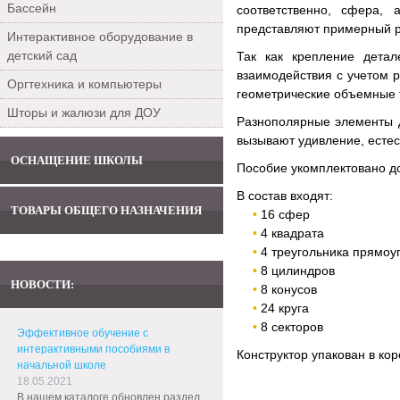
Бассейн
соответственно, сфера,
представляют примерный ре
Интерактивное оборудование в
детский сад
Так как крепление дета
взаимодействия с учетом 
Оргтехника и компьютеры
геометрические объемные т
Шторы и жалюзи для ДОУ
Разнополярные элементы 
вызывают удивление, есте
ОСНАЩЕНИЕ ШКОЛЫ
Пособие укомплектовано до
В состав входят:
ТОВАРЫ ОБЩЕГО НАЗНАЧЕНИЯ
16 сфер
4 квадрата
4 треугольника прямоу
8 цилиндров
НОВОСТИ:
8 конусов
24 круга
8 секторов
Эффективное обучение с
интерактивными пособиями в
Конструктор упакован в кор
начальной школе
18.05.2021
В нашем каталоге обновлен раздел