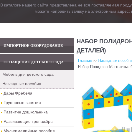
В каталоге нашего сайта представлена не вся поставляемая проду
можете направить заявку на электронный адрес:
НАБОР ПОЛИДРОН 
ИМПОРТНОЕ ОБОРУДОВАНИЕ
ДЕТАЛЕЙ)
Главная
Наглядные пособи
ОСНАЩЕНИЕ ДЕТСКОГО САДА
Набор Полидрон Магнитные бл
Мебель для детского сада
Наглядные пособия
Дары Фрёбеля
Групповые занятия
Развитие дошкольника
Развивающие тренажёры
Мультимедийные пособия