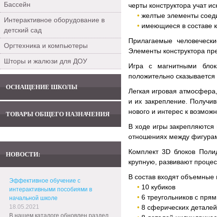
Бассейн
черты конструктора учат и
желтые элементы соеди
Интерактивное оборудование в
имеющиеся в составе 
детский сад
Прилагаемые человечески
Оргтехника и компьютеры
Элементы конструктора пр
Шторы и жалюзи для ДОУ
Игра с магнитными блок
положительно сказывается 
ОСНАЩЕНИЕ ШКОЛЫ
Легкая игровая атмосфера
и их закрепление. Получи
нового и интерес к возмо
ТОВАРЫ ОБЩЕГО НАЗНАЧЕНИЯ
В ходе игры закрепляются 
отношениях между фигура
Комплект 3D блоков Полид
НОВОСТИ:
крупную, развивают процес
В состав входят объемные 
Эффективное обучение с
10 кубиков
интерактивными пособиями в
6 треугольников с пря
начальной школе
18.05.2021
8 сферических детале
В нашем каталоге обновлен раздел