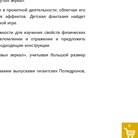
утых зеркал.
 в проектной деятельности, облегчая его
ия эффектов. Детская фантазия найдет
ой игре.
жности для изучения свойств физических
реломлении и отражении и предложить
подходящие конструкции.
вых зеркал», учитывая большой размер
акими выпусками гигантских Полидронов,
0