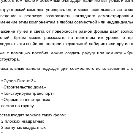
 узор, в том числе и объемный благодаря наличию выпуклых и вогн
структорский комплект универсален, и может использоваться также
оведение и реализуя возможности наглядного демонстрирован
менение этим компонентам в любом совместной или индивидуальн
ажение лучей и света от поверхности разной формы дает возмо
лений. Детям можно рассказать на понятном им уровне о п
ледовать эти свойства, построив зеркальный лабиринт или другие 
кже с помощью пособия можно создать радугу или комнату «Кри
структора.
ажательные панели подходят для совместного использования с т
:
»Супер-Гигант-3»
»Строительство дома»
«Конструируем транспорт»
«Огромные шестеренки»
состав на группу
остав входят зеркала таких форм:
2 плоских квадратных
2 вогнутых квадратных