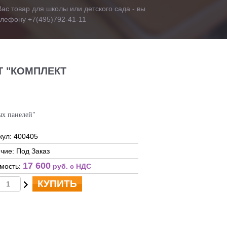
ас товар для школы или детского сада - вы
телефону +7(495)792-41-11
 "КОМПЛЕКТ
ых панелей"
кул: 400405
чие: Под Заказ
17 600
мость:
руб. c НДС
КУПИТЬ