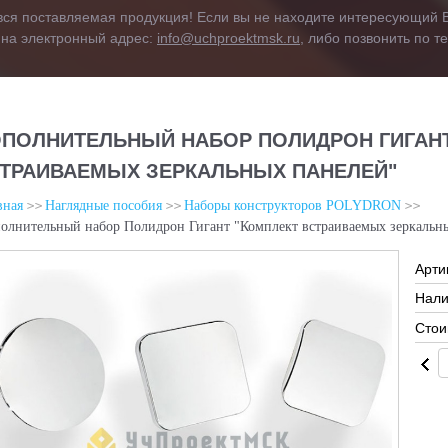
вся поставляемая продукция! Если вы не находите интересующий В
 на электронный адрес:
info@uchproektmsk.ru
, либо позвонить по 
ПОЛНИТЕЛЬНЫЙ НАБОР ПОЛИДРОН ГИГАНТ
ТРАИВАЕМЫХ ЗЕРКАЛЬНЫХ ПАНЕЛЕЙ"
вная
Наглядные пособия
Наборы конструкторов POLYDRON
олнительный набор Полидрон Гигант "Комплект встраиваемых зеркальн
Арти
Нали
Стои