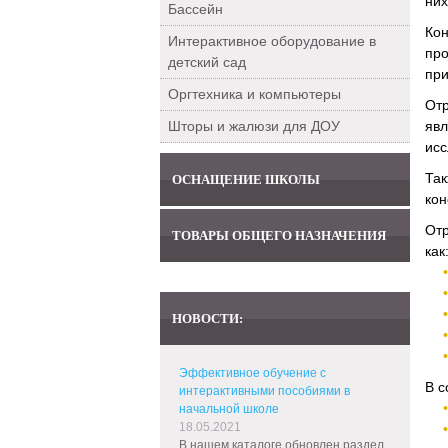
них
Бассейн
Кон
Интерактивное оборудование в
пр
детский сад
при
Оргтехника и компьютеры
Отр
Шторы и жалюзи для ДОУ
яв
исс
Та
ОСНАЩЕНИЕ ШКОЛЫ
кон
Отр
ТОВАРЫ ОБЩЕГО НАЗНАЧЕНИЯ
как
НОВОСТИ:
Эффективное обучение с
В с
интерактивными пособиями в
начальной школе
18.05.2021
В нашем каталоге обновлен раздел