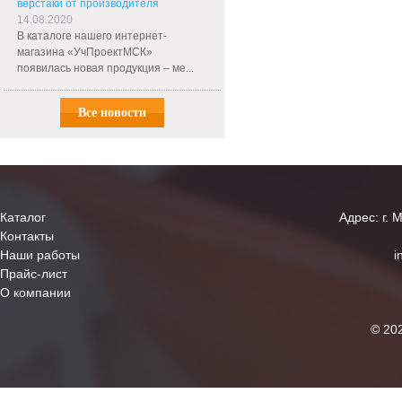
верстаки от производителя
14.08.2020
В каталоге нашего интернет-
магазина «УчПроектМСК»
появилась новая продукция – ме...
Все новости
Каталог
Адрес: г. 
Контакты
Наши работы
i
Прайс-лист
О компании
© 20