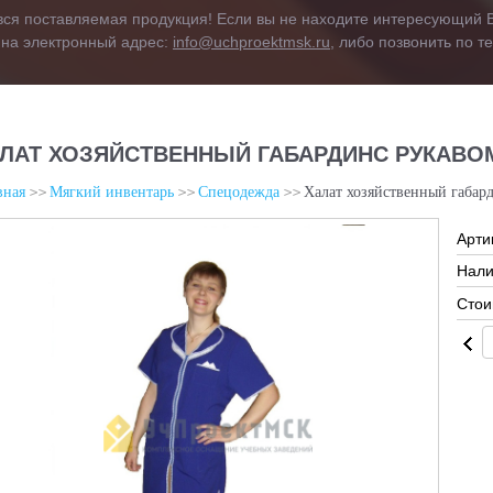
вся поставляемая продукция! Если вы не находите интересующий В
 на электронный адрес:
info@uchproektmsk.ru
, либо позвонить по 
ЛАТ ХОЗЯЙСТВЕННЫЙ ГАБАРДИНС РУКАВОМ 
вная
Мягкий инвентарь
Спецодежда
Халат хозяйственный габард
Арти
Нали
Стои