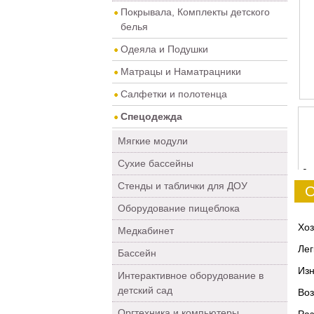
Покрывала, Комплекты детского
белья
Одеяла и Подушки
Матрацы и Наматрацники
Салфетки и полотенца
Спецодежда
Мягкие модули
Сухие бассейны
0
Стенды и таблички для ДОУ
О
Оборудование пищеблока
Хоз
Медкабинет
Лег
Бассейн
Изн
Интерактивное оборудование в
детский сад
Воз
Оргтехника и компьютеры