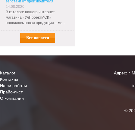
верстаки от производителя
14.08.2020
В каталоге нашего интернет-
магазина «УчПроектМСК»
появилась новая продукция – ме...
Все новости
Каталог
Адрес: г. 
Контакты
Наши работы
i
Прайс-лист
О компании
© 20